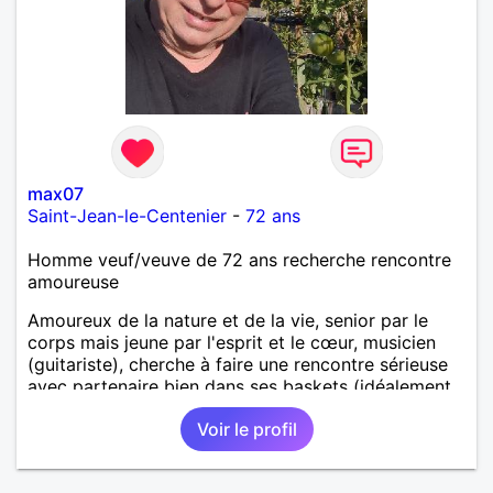
max07
Saint-Jean-le-Centenier
-
72 ans
Homme veuf/veuve de 72 ans recherche rencontre
amoureuse
Amoureux de la nature et de la vie, senior par le
corps mais jeune par l'esprit et le cœur, musicien
(guitariste), cherche à faire une rencontre sérieuse
avec partenaire bien dans ses baskets (idéalement,
vous avez entre 60 et 70 ans) pour partager
Voir le profil
moments conviviaux et agréables (voyages, sorties,
concerts, etc.) et pourquoi pas faire un bout de
chemin ensemble. Au programme: humour,