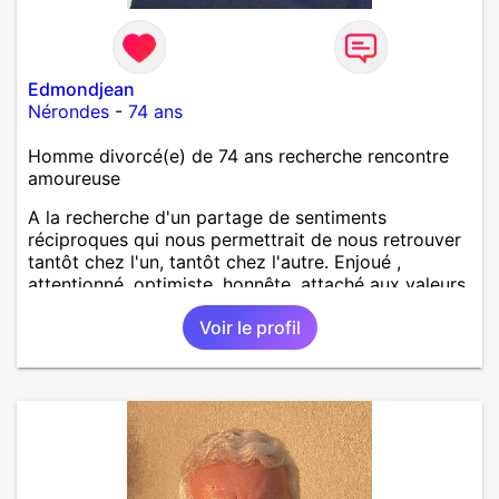
Edmondjean
Nérondes
-
74 ans
Homme divorcé(e) de 74 ans recherche rencontre
amoureuse
A la recherche d'un partage de sentiments
réciproques qui nous permettrait de nous retrouver
tantôt chez l'un, tantôt chez l'autre. Enjoué ,
attentionné, optimiste, honnête, attaché aux valeurs
morales, j'apprécie l'humilité et je n'ai rien à prouver.
Voir le profil
Photographie 2026. Et la vôtre ?