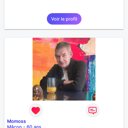
Voir le profil
Momoss
Mâcon
-
60 ans