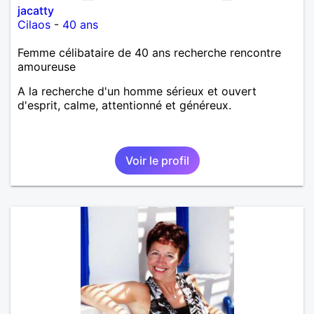
jacatty
Cilaos
-
40 ans
Femme célibataire de 40 ans recherche rencontre
amoureuse
A la recherche d'un homme sérieux et ouvert
d'esprit, calme, attentionné et généreux.
Voir le profil