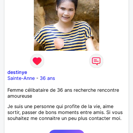
destinye
Sainte-Anne
-
36 ans
Femme célibataire de 36 ans recherche rencontre
amoureuse
Je suis une personne qui profite de la vie, aime
sortir, passer de bons moments entre amis. Si vous
souhaitez me connaitre un peu plus contacter moi.