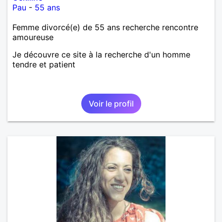
Pau
-
55 ans
Femme divorcé(e) de 55 ans recherche rencontre
amoureuse
Je découvre ce site à la recherche d'un homme
tendre et patient
Voir le profil