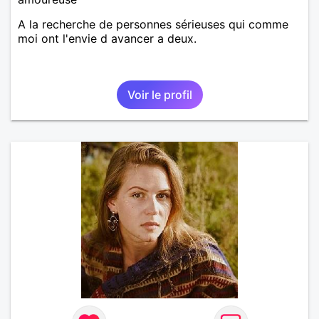
A la recherche de personnes sérieuses qui comme
moi ont l'envie d avancer a deux.
Voir le profil