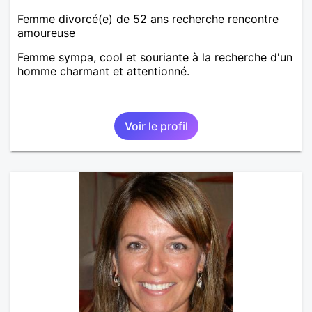
Femme divorcé(e) de 52 ans recherche rencontre
amoureuse
Femme sympa, cool et souriante à la recherche d'un
homme charmant et attentionné.
Voir le profil