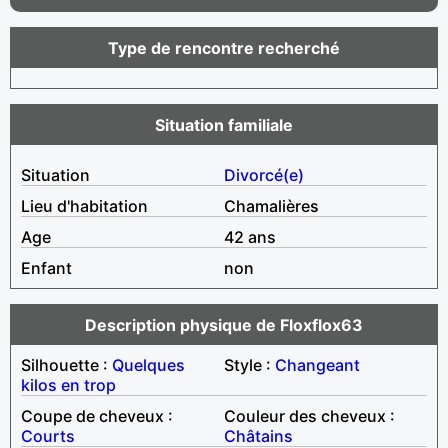
Type de rencontre recherché
Situation familiale
Situation
Divorcé(e)
Lieu d'habitation
Chamalières
Age
42 ans
Enfant
non
Description physique de Floxflox63
Silhouette :
Quelques
Style :
Changeant
kilos en trop
Coupe de cheveux :
Couleur des cheveux :
Courts
Châtains