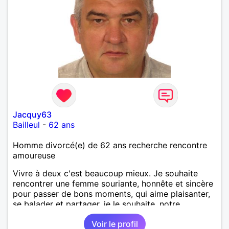
Jacquy63
Bailleul
-
62 ans
Homme divorcé(e) de 62 ans recherche rencontre
amoureuse
Vivre à deux c'est beaucoup mieux. Je souhaite
rencontrer une femme souriante, honnête et sincère
pour passer de bons moments, qui aime plaisanter,
se balader et partager, je le souhaite, notre
complicité. J'aime beaucoup les chantiers de
Voir le profil
randonnée pour se défouler, se relaxer, se détendre