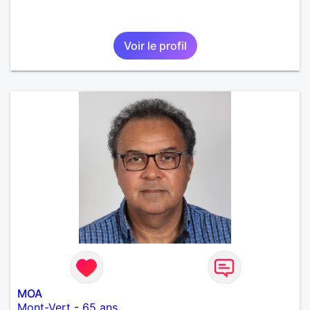
Voir le profil
MOA
Mont-Vert
-
65 ans