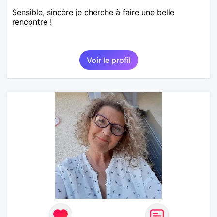
Sensible, sincère je cherche à faire une belle
rencontre !
Voir le profil