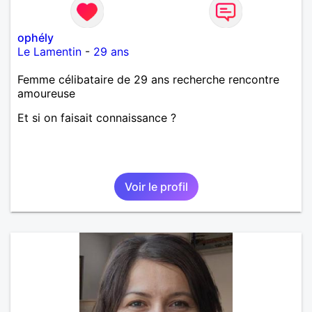
ophély
Le Lamentin
-
29 ans
Femme célibataire de 29 ans recherche rencontre
amoureuse
Et si on faisait connaissance ?
Voir le profil