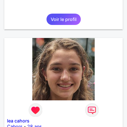
Voir le profil
lea cahors
Cahors
-
28 ans