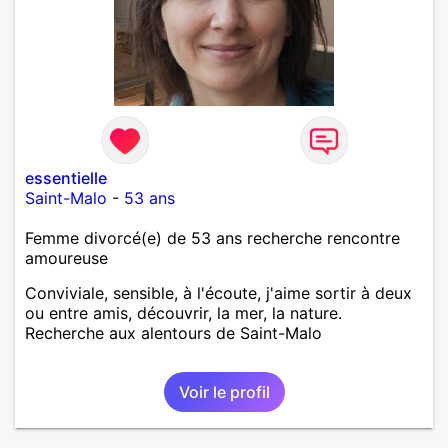
essentielle
Saint-Malo
-
53 ans
Femme divorcé(e) de 53 ans recherche rencontre
amoureuse
Conviviale, sensible, à l'écoute, j'aime sortir à deux
ou entre amis, découvrir, la mer, la nature.
Recherche aux alentours de Saint-Malo
Voir le profil