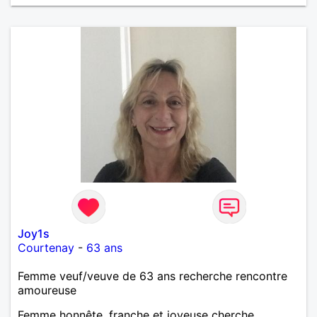
Joy1s
Courtenay
-
63 ans
Femme veuf/veuve de 63 ans recherche rencontre
amoureuse
Femme honnête, franche et joyeuse cherche