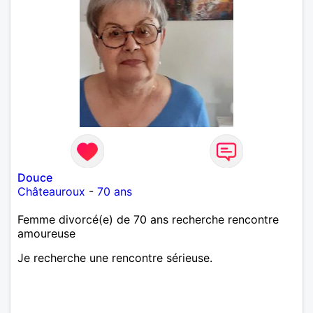
Douce
Châteauroux
-
70 ans
Femme divorcé(e) de 70 ans recherche rencontre
amoureuse
Je recherche une rencontre sérieuse.