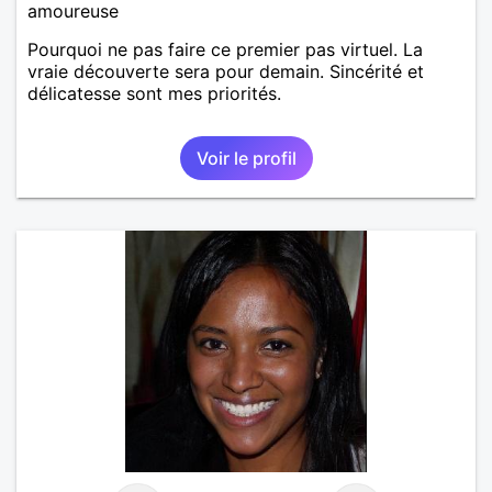
amoureuse
Pourquoi ne pas faire ce premier pas virtuel. La
vraie découverte sera pour demain. Sincérité et
délicatesse sont mes priorités.
Voir le profil