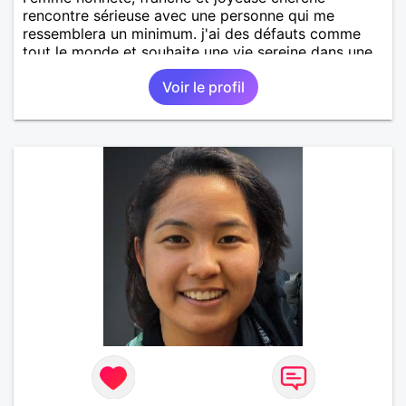
rencontre sérieuse avec une personne qui me
ressemblera un minimum. j'ai des défauts comme
tout le monde et souhaite une vie sereine dans une
relation sur du long terme.
Voir le profil