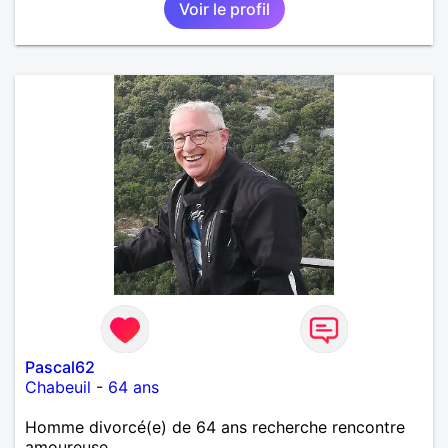
Voir le profil
Pascal62
Chabeuil
-
64 ans
Homme divorcé(e) de 64 ans recherche rencontre
amoureuse