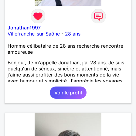
Jonathan1997
Villefranche-sur-Saône
-
28 ans
Homme célibataire de 28 ans recherche rencontre
amoureuse
Bonjour, Je m'appelle Jonathan, j'ai 28 ans. Je suis
quelqu'un de sérieux, sincère et attentionné, mais
j'aime aussi profiter des bons moments de la vie
avec humour et simplicité. J'apprécie les voyages,
les découvertes, les jeux vidéo et les moments de
Voir le profil
détente. Je suis à la recherche d'une personne
authentique avec qui partager de belles
expériences, construire une relation sérieuse basée
sur la confiance, le respect et la complicité. Si tu
apprécies les conversations sincères, les fous rires
et les personnes qui savent ce qu'elles veulent,
n'hésite pas à venir discuter. Au plaisir de faire
connaissance !