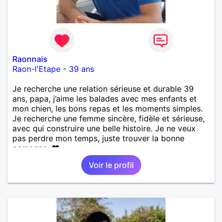
Raonnais
Raon-l'Etape
-
39 ans
Je recherche une relation sérieuse et durable 39
ans, papa, j’aime les balades avec mes enfants et
mon chien, les bons repas et les moments simples.
Je recherche une femme sincère, fidèle et sérieuse,
avec qui construire une belle histoire. Je ne veux
pas perdre mon temps, juste trouver la bonne
personne. ❤️
Voir le profil