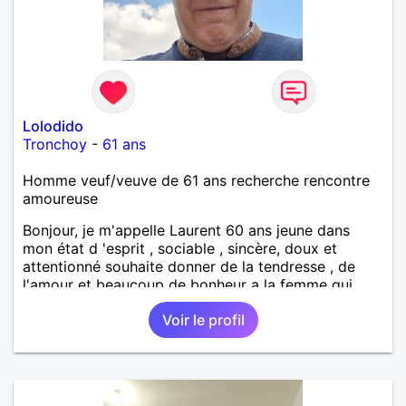
Lolodido
Tronchoy
-
61 ans
Homme veuf/veuve de 61 ans recherche rencontre
amoureuse
Bonjour, je m'appelle Laurent 60 ans jeune dans
mon état d 'esprit , sociable , sincère, doux et
attentionné souhaite donner de la tendresse , de
l'amour et beaucoup de bonheur a la femme qui
souhaitera partager ma vie . Bientôt en retraite a la
Voir le profil
fin de l 'année et libre de toute contrainte. Digne de
confiance à la femme qui voudras m 'en accorder
en toute sincérité. Pour le reste venez me découvrir
par un échange.