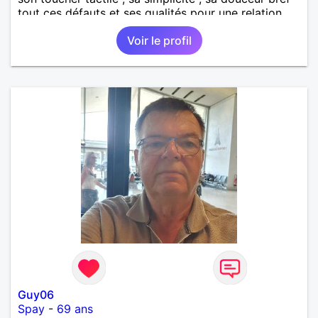
tout ces défauts et ses qualités pour une relation
pérenne
Voir le profil
Guy06
Spay
-
69 ans