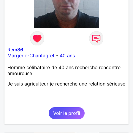
Rem86
Margerie-Chantagret
-
40 ans
Homme célibataire de 40 ans recherche rencontre
amoureuse
Je suis agriculteur je recherche une relation sérieuse
Voir le profil