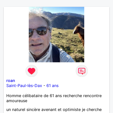
roan
Saint-Paul-lès-Dax
-
61 ans
Homme célibataire de 61 ans recherche rencontre
amoureuse
un naturel sincère avenant et optimiste je cherche