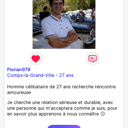
Florian979
Comps-la-Grand-Ville
-
27 ans
Homme célibataire de 27 ans recherche rencontre
amoureuse
Je cherche une relation sérieuse et durable, avec
une personne qui m'acceptera comme je suis, pour
en savoir plus apprenons à nous connaître 🙂